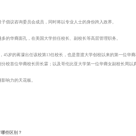
家量子倡议咨询委员会成员，同时将以专业人士的身份跨入政界。
越多的华裔面孔，在美国大学担任校长、副校长等高层管理职务。
，45岁的蒋濛出任该校第13任校长，也是普渡大学创校以来的第一位华
校首位华裔校长田长霖；以及哥伦比亚大学第一位华裔女副校长周以真...
裔影响力的天花板。
有哪些区别？