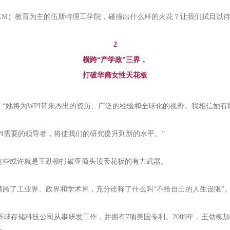
EM）教育为主的伍斯特理工学院，碰撞出什么样的火花？让我们拭目以
2
横跨“产学政”三界，
打破华裔女性天花板
“她将为WPI带来杰出的资历、广泛的经验和全球化的视野。我相信她有
PI需要的领导者，将使我们的研究提升到新的水平。”
这些或许就是王劲柳打破亚裔头顶天花板的有力武器。
跨了工业界、政界和学术界，充分诠释了什么叫“不给自己的人生设限”
环球存储科技公司从事研发工作，并拥有7项美国专利。2009年，王劲柳