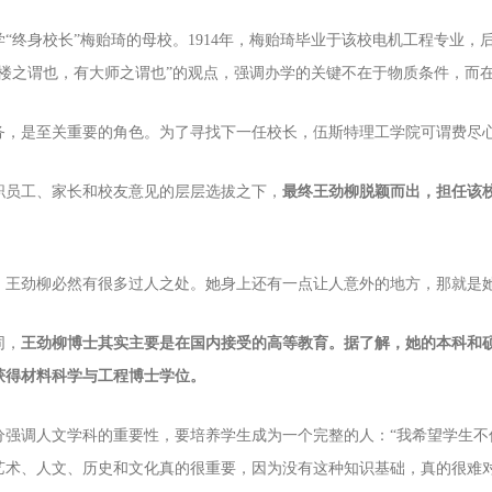
“终身校长”梅贻琦的母校。1914年，梅贻琦毕业于该校电机工程专业，
大楼之谓也，有大师之谓也”的观点，强调办学的关键不在于物质条件，而
务，是至关重要的角色。为了寻找下一任校长，伍斯特理工学院可谓费尽心
职员工、家长和校友意见的层层选拔之下，
最终王劲柳脱颖而出，担任该
，王劲柳必然有很多过人之处。她身上还有一点让人意外的地方，那就是
同，
王劲柳博士其实主要是在国内接受的高等教育。据了解，她的本科和
获得材料科学与工程博士学位。
强调人文学科的重要性，要培养学生成为一个完整的人：“我希望学生不仅了
艺术、人文、历史和文化真的很重要，因为没有这种知识基础，真的很难对