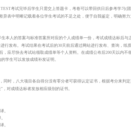
。J.TEST考试完毕后学生只需交上答题卡，考卷可以带回供日后参考学习
差异表中明晰记载着各位学生考试的不足之处，便于自我鉴定，明确努力
学生本人的答案与标准答案所对应的个人成绩单一份，考试成绩达标后与之
站进行发布。考试结果在考试后的30天前后通过网站进行发布、查询，纸
后，应尽快去考试站领取成绩单等个人资料。在成绩公布后200天以内不
内的学生可以发放成绩补发证明。
分以上，同时，八大项目各自得分没有零分者可获得认定证书，根据考分来判
表”，对成绩达标者发放相应级别的证书。
翻译。
译。
翻译。