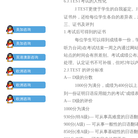
6.J.TEST考试的人性化
J.TEST更便于学生的自我鉴定
证书外，还给每位学生各自的差异表，
三、证书及评判
美加咨询
1.考试后可得到的证书
每位学生可以得到成绩单一份，
美加咨询
听力台词)在考试结束一周之内通过网
站点的时间会有所差别。考试成绩公布
英港澳新咨询
处理。认定证书不可补领，但对2年以
2.J.TEST 的评分标准
欧洲咨询
A— D级的分数
欧洲咨询
1000分为满分，成绩为400
到一份证明日语应用能力的考试“成绩
欧洲咨询
A— D级的评价
1000分为满分
930分(特A级)— 可从事高难度的日语
900分(A级) — 可从事一般性的日语翻
850分(准A级)— 可从事基础性的日语