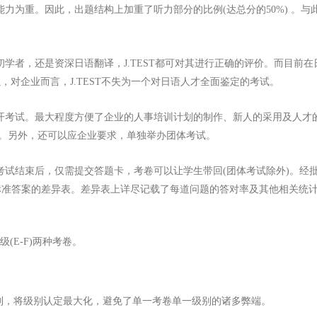
用能力为重。因此，出题结构上加重了听力部分的比例(达总分的50%) 。
管是初学者，还是资深日语翻译，J.TEST都可对其进行正确的评价。而目
，对企业而言，J.TEST不失为一个对日语人才全面鉴定的考试。
有公开考试。最大程度方便了企业的人事培训计划的制作、新人的采用及人
。另外，还可以应企业要求，单独举办团体考试。
ST考试结束后，仅需提交答题卡，考卷可以让学生带回(团体考试除外)。经
标准答案的差异表。差异表上详尽记载了每道问题的答对率及其他相关统
初级(E-F)两种考卷。
别，将级别认定最大化，避免了单一考卷单一级别的诸多弊端。