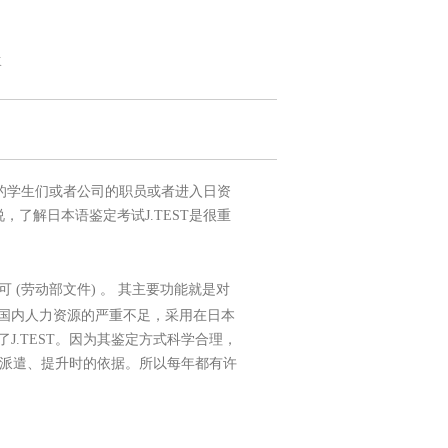
K
的学生们或者公司的职员或者进入日资
，了解日本语鉴定考试J.TEST是很重
可 (劳动部文件) 。 其主要功能就是对
国内人力资源的严重不足，采用在日本
J.TEST。因为其鉴定方式科学合理，
工派遣、提升时的依据。所以每年都有许