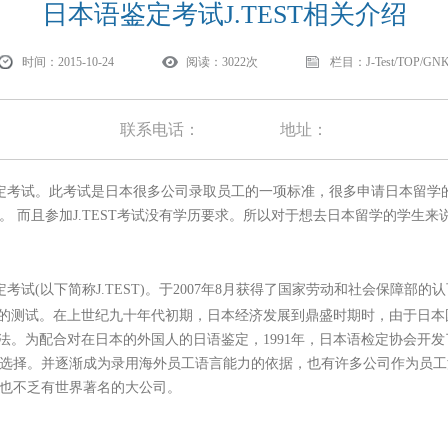
日本语鉴定考试J.TEST相关介绍
时间：2015-10-24
阅读：3022次
栏目：J-Test/TOP/GN
联系电话：
地址：
定考试。此考试是日本很多公司录取员工的一项标准，很多申请日本留学
T。 而且参加J.TEST考试没有学历要求。所以对于想去日本留学的学生来说
定考试(以下简称J.TEST)。于2007年8月获得了国家劳动和社会保障部的认
的测试。在上世纪九十年代初期，日本经济发展到鼎盛时期时，由于日本
。为配合对在日本的外国人的日语鉴定，1991年，日本语检定协会开发了
唯一的选择。并逐渐成为录用海外员工语言能力的依据，也有许多公司作为员
其中也不乏有世界著名的大公司。