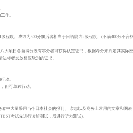
作。
的工作。
力1级程度。成绩为500分前后者相当于日语能力2级程度。(不满400分不合
同时，八大项目各自得分没有零分者可获得认定证书，根据考分来判定其实
成绩达标者发放相应级别的证书。
独行动。
之处，但可单独行动。
力，考卷中大量采用当今日本社会的报刊、 杂志以及商务上常用的文章和图
J.TEST考试先进行读解测试，后进行听力测试)。